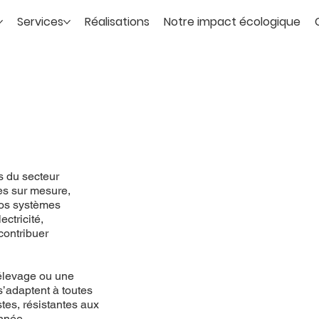
Services
Réalisations
Notre impact écologique
 du secteur
res sur mesure,
Nos systèmes
ctricité,
contribuer
 élevage ou une
’adaptent à toutes
stes, résistantes aux
année.