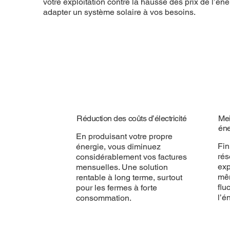
votre exploitation contre la hausse des prix de l’én
adapter un système solaire à vos besoins.
Réduction des coûts d’électricité
Mei
éne
En produisant votre propre
Fin
énergie, vous diminuez
rés
considérablement vos factures
exp
mensuelles. Une solution
mêm
rentable à long terme, surtout
flu
pour les fermes à forte
l’é
consommation.